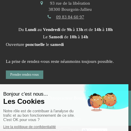
93 rue de la libération
38300
Bourgoin-Jallieu
09 83 84 60 97
Du
Lundi
au
Vendredi
de
9h
à
13h
et de
14h
à
18h
Le
Samedi
de
10h
à
14h
Ouverture
ponctuelle
le
samedi
La prise de rendez-vous reste néanmoins toujours possible.
Prendre rendez-vous
©2021 Lise NOYER - Chiropracteur Bourgoin-Jallieu
Plan du site
Mentions légales