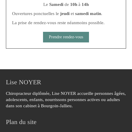
Le
Samedi
de
10h
à
14h
Ouvertures ponctuelles le
jeudi
et
samedi matin
.
La prise de rendez-vous reste néanmoins possible.
Prendre rendez-vous
Lise NOYER
Chiropracteur diplômée, Lise NOYER accueille personnes âgées,
adolescents, enfants, nourrissons personnes actives ou adultes
dans son cabinet à Bourgoin-Jallieu.
Plan du site