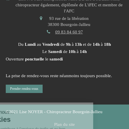
chiropracteur également, diplômée de L'iFEC et membre de
l'AFC
93 rue de la libération
38300
Bourgoin-Jallieu
09 83 84 60 97
Du
Lundi
au
Vendredi
de
9h
à
13h
et de
14h
à
18h
Le
Samedi
de
10h
à
14h
Ouverture
ponctuelle
le
samedi
La prise de rendez-vous reste néanmoins toujours possible.
Prendre rendez-vous
©2021 Lise NOYER - Chiropracteur Bourgoin-Jallieu
Plan du site